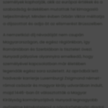
személyek kaphatják, akik az európai értékek és a
szabadság érdekében mutattak fel kimagasló
teljesítményt. Minden évben Orbán Viktor méltatja
a díjazottat és adja át az elismerést Brüsszelben.
A nemzetközi díj névadóját nem csupán
Magyarországon, de egész régiónkban, így
Romániában és Szerbiában is tisztelet övezi.
Hunyadi pályaíve olyannyira emelkedő, hogy
személyével kapcsolatban már életében
legendák egész sora született. Az apródból lett
hadvezér karrierje Luxemburgi Zsigmond német-
római császár és magyar király udvarában indult,
majd 1446-ban őt választották a Magyar
Királyság kormányzójává. Hunyadi legnagyobb
győzelme kétségtelenül a nándorfehérvári diadal,