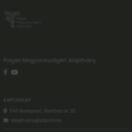
Polgári Magyarországért Alapítvány
KAPCSOLAT
1143 Budapest, Stefánia út 20.
alapitvany@szpma.hu