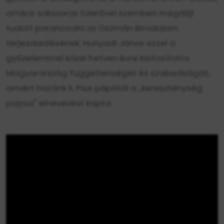
amikor sokszoros túlerővel szemben megálljt
tudott parancsolni az Oszmán Birodalom
terjeszkedésének. Hunyadi János ezzel a
győzelemmel közel hetven évre biztosította
Magyarország függetlenségét és szabadságát,
amiért hazánk II. Pius pápától a „kereszténység
pajzsa" elnevezést kapta.