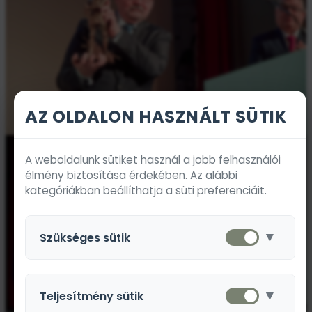
AZ OLDALON HASZNÁLT SÜTIK
A weboldalunk sütiket használ a jobb felhasználói
élmény biztosítása érdekében. Az alábbi
kategóriákban beállíthatja a süti preferenciáit.
▼
Szükséges sütik
Ezek a sütik a weboldal alapvető működéséhez
szükségesek és nem kapcsolhatók ki.
▼
Teljesítmény sütik