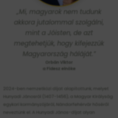
„Mi, magyarok nem tudunk
akkora jutalommal szolgálni,
mint a Jóisten, de azt
megtehetjük, hogy kifejezzük
Magyarország háláját.”
Orbán Viktor
a Fidesz elnöke
2024-ben nemzetközi díjat alapítottunk, melyet
Hunyadi Jánosról (1407-1456), a Magyar Királyság
egykori kormányzójáról, Nándorfehérvár hőséről
neveztünk el. A Hunyadi János-díjat olyan